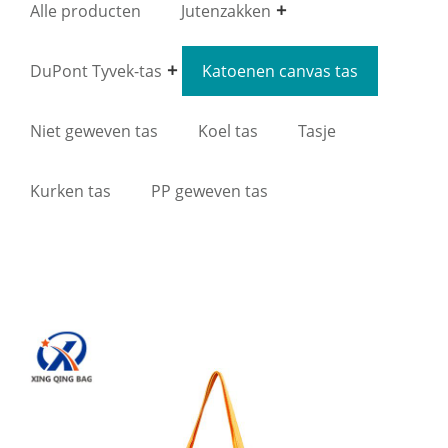
Alle producten
Jutenzakken
DuPont Tyvek-tas
Katoenen canvas tas
Niet geweven tas
Koel tas
Tasje
Kurken tas
PP geweven tas