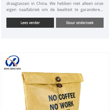
draagtassen in China. We hebben niet alleen onze
eigen naaifabriek om de kwaliteit te garanderen,
maar ook ons ​​eigen ontwerp- en ontwikkelingsteam
om elke maand 10 nieuwe Tyvek Tote Bags-modellen
Lees verder
Stuur onderzoek
te lanceren. We hebben ook professioneel
verkooppersoneel voor de buitenlandse handel om
klanten te bedienen en op maat gemaakte en gratis
monsters te leveren, 24 uur per dag beschikbaar.
Welkom om te informeren.