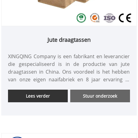
Jute draagtassen
XINGQING Company is een fabrikant en leverancier
die gespecialiseerd is in de productie van jute
draagtassen in China. Ons voordeel is het hebben
van onze eigen naaifabriek en 8 jaar ervaring in
buitenlandse handelsdiensten, het verstrekken van
gratis monsters van jute draagtassen en een one-
Lees verder
Stuur onderzoek
stop-service voor op maat gemaakte
verpakkingsoplossingen , Welkom om te
informeren, wij zullen u de beste kwaliteit en
goedkope prijs bieden.