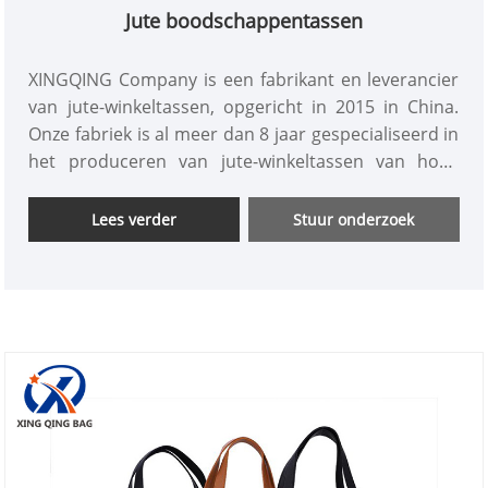
Jute boodschappentassen
XINGQING Company is een fabrikant en leverancier
van jute-winkeltassen, opgericht in 2015 in China.
Onze fabriek is al meer dan 8 jaar gespecialiseerd in
het produceren van jute-winkeltassen van hoge
kwaliteit en goedkope prijzen en is een van de
marktleiders. Het bieden van one-stop-service op
Lees verder
Stuur onderzoek
maat en gratis monster. Wij kijken er oprecht naar
uit om uw langetermijnpartner in China te worden.