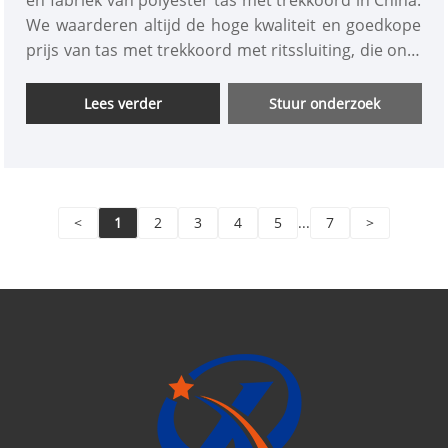
en fabriek van polyester tas met trekkoord in China.
We waarderen altijd de hoge kwaliteit en goedkope
prijs van tas met trekkoord met ritssluiting, die one-
stop-service op maat en gratis monster biedt. We
hopen uw meest betrouwbare zakenpartner en
Lees verder
Stuur onderzoek
leverancier te worden!
<
1
2
3
4
5
...
7
>