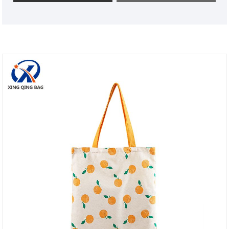
kwaliteit en goedkope prijs kan garanderen. We
bieden ook one-stop-aanpassingsdiensten en gratis
monsters. Ik hoop uw meest vertrouwde leverancier
in China te worden.