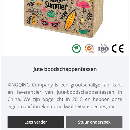
Jute boodschappentassen
XINGQING Company is een grootschalige fabrikant
en leverancier van jute-boodschappentassen in
China. We zijn opgericht in 2015 en hebben onze
eigen naaifabriek en drie kwaliteitsinspecties, die de
kwaliteit en de goedkope prijs garanderen. Het
leveren van op maat gemaakte diensten, het
Lees verder
Stuur onderzoek
aanbieden van gratis monsters van jute