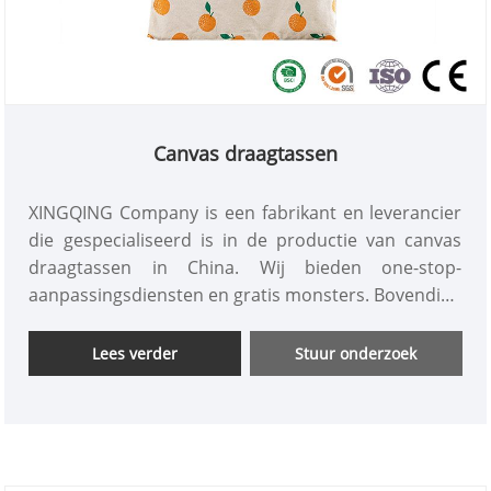
Canvas draagtassen
XINGQING Company is een fabrikant en leverancier
die gespecialiseerd is in de productie van canvas
draagtassen in China. Wij bieden one-stop-
aanpassingsdiensten en gratis monsters. Bovendien
hebben we onze eigen naaifabriek en een strikte
kwaliteitsinspectieafdeling om de hoge kwaliteit en
Lees verder
Stuur onderzoek
goedkope prijs van canvas draagtassen te
garanderen. We zullen tijdens het productieproces
foto's maken van elk productieproces naar klanten,
zodat klanten weten welke stap hun goederen
hebben gezet. door en kunnen ze in realtime volgen.