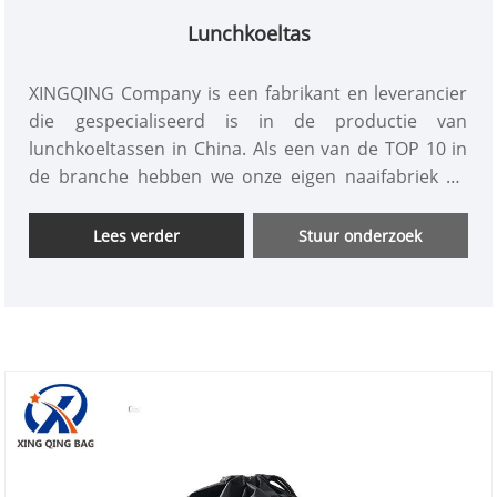
Lunchkoeltas
XINGQING Company is een fabrikant en leverancier
die gespecialiseerd is in de productie van
lunchkoeltassen in China. Als een van de TOP 10 in
de branche hebben we onze eigen naaifabriek en
kwaliteitsinspectieafdeling om de kwaliteit van de
lunchkoeltassen en goedkope prijzen te
Lees verder
Stuur onderzoek
garanderen. Ons professionele 24-uurs online
buitenlandse handelsteam kan klanten beter van
dienst zijn en hen helpen bij het oplossen van hun
maatwerk-, productie- en transportbehoeften. Het
verstrekken van gratis monsters is onze
basishouding. Welkom om te informeren, en we
kijken ernaar uit om uw meest betrouwbare
zakenpartner en leverancier te worden!