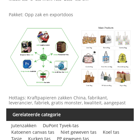
Pakket: Opp zak en exportdoos
Hottags: Kraftpapieren zakken China, fabrikant,
leverancier, fabriek, gratis monster, kwaliteit, aangepast
Gerelateerde categorie
Jutenzakken
DuPont Tyvek-tas
Katoenen canvas tas
Niet geweven tas
Koel tas
Tasje
Kurken tas
PP geweven tas