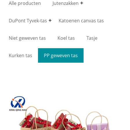
Alle producten
Jutenzakken
DuPont Tyvek-tas
Katoenen canvas tas
Niet geweven tas
Koel tas
Tasje
Kurken tas
PP geweven tas