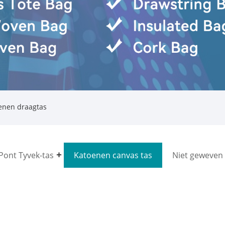
enen draagtas
ont Tyvek-tas
Katoenen canvas tas
Niet geweven 